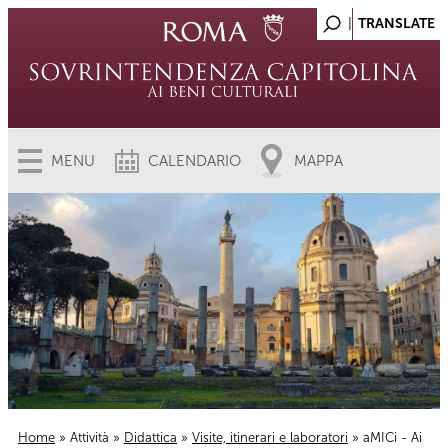
MENU
CALENDARIO
MAPPA
Home
»
Attività
»
Didattica
»
Visite, itinerari e laboratori
» aMICi - Ai