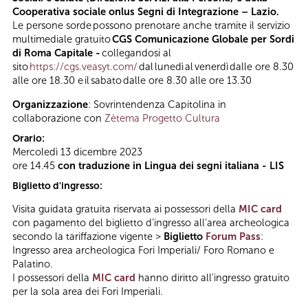
Cooperativa sociale onlus Segni di Integrazione – Lazio.
Le persone sorde possono prenotare anche tramite il servizio
multimediale gratuito
CGS Comunicazione Globale per Sordi
di Roma Capitale -
collegandosi al
sito
https://cgs.veasyt.com/
dal lunedì al venerdì dalle ore 8.30
alle ore 18.30 e il sabato dalle ore 8.30 alle ore 13.30
Organizzazione
: Sovrintendenza Capitolina in
collaborazione con
Zètema Progetto Cultura
Orario:
Mercoledì 13 dicembre 2023
ore 14.45
con traduzione in Lingua dei segni italiana - LIS
Biglietto d'ingresso:
Visita guidata gratuita riservata ai possessori della
MIC card
con pagamento del biglietto d’ingresso all’area archeologica
secondo la tariffazione vigente >
Biglietto
Forum Pass
:
Ingresso area archeologica Fori Imperiali/ Foro Romano e
Palatino.
I possessori della
MIC card
hanno diritto all'ingresso gratuito
per la sola area dei Fori Imperiali.