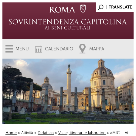
MENU
CALENDARIO
MAPPA
Home
»
Attività
»
Didattica
»
Visite, itinerari e laboratori
» aMICi - Ai