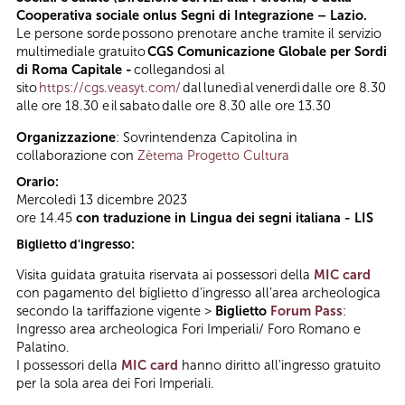
Cooperativa sociale onlus Segni di Integrazione – Lazio.
Le persone sorde possono prenotare anche tramite il servizio
multimediale gratuito
CGS Comunicazione Globale per Sordi
di Roma Capitale -
collegandosi al
sito
https://cgs.veasyt.com/
dal lunedì al venerdì dalle ore 8.30
alle ore 18.30 e il sabato dalle ore 8.30 alle ore 13.30
Organizzazione
: Sovrintendenza Capitolina in
collaborazione con
Zètema Progetto Cultura
Orario:
Mercoledì 13 dicembre 2023
ore 14.45
con traduzione in Lingua dei segni italiana - LIS
Biglietto d'ingresso:
Visita guidata gratuita riservata ai possessori della
MIC card
con pagamento del biglietto d’ingresso all’area archeologica
secondo la tariffazione vigente >
Biglietto
Forum Pass
:
Ingresso area archeologica Fori Imperiali/ Foro Romano e
Palatino.
I possessori della
MIC card
hanno diritto all'ingresso gratuito
per la sola area dei Fori Imperiali.