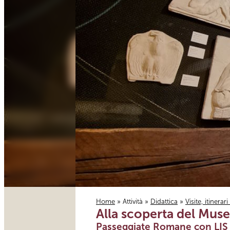
Home
»
Attività
»
Didattica
»
Visite, itinerar
Alla scoperta del Muse
Tu sei qui
Passeggiate Romane con LIS