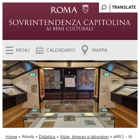
MENU
CALENDARIO
MAPPA
Home
»
Attività
»
Didattica
»
Visite, itinerari e laboratori
» aMICi - Al