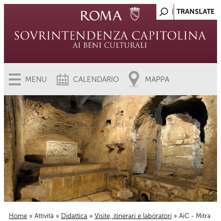
MENU
CALENDARIO
MAPPA
Home
»
Attività
»
Didattica
»
Visite, itinerari e laboratori
» AiC - Mitra