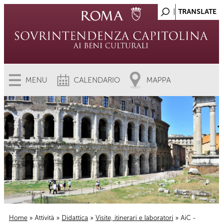
MENU
CALENDARIO
MAPPA
Home
»
Attività
»
Didattica
»
Visite, itinerari e laboratori
» AiC -