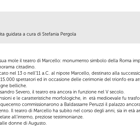
ita guidata a cura di Stefania Pergola
a sua mole il teatro di Marcello: monumento simbolo della Roma impe
norama cittadino.
icato nel 13 o nell’11 a.C. al nipote Marcello, destinato alla succe
15.000 spettatori ed in occasione delle cerimonie del trionfo era att
agne belliche.
andro Severo, il teatro era ancora in funzione nel V secolo.
sioni e le caratteristiche morfologiche, in età medioevale fu trasfo
Cinquecento commissionarono a Baldassarre Peruzzi il palazzo ancora 
ecento. Il teatro di Marcello ha subito nel corso degli anni, sia in et
elate all’interno, preziose testimonianze.
alle donne di Augusto.